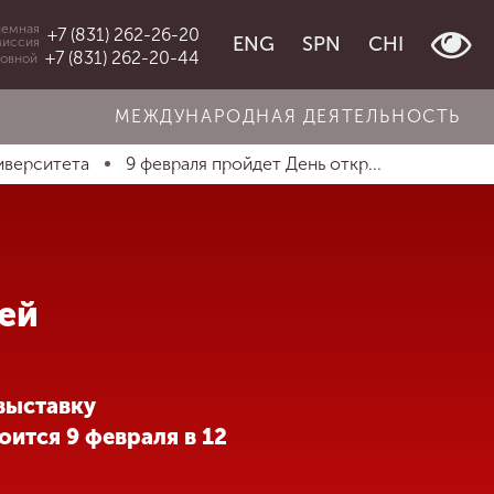
емная
+7 (831) 262-26-20
ENG
SPN
CHI
миссия
+7 (831) 262-20-44
овной
МЕЖДУНАРОДНАЯ ДЕЯТЕЛЬНОСТЬ
иверситета
9 февраля пройдет День откр...
ей
выставку
оится 9 февраля в 12