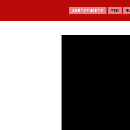
Международная
АБИТУРИЕНТУ
ФГН
Ф
деятельность
Другие виды
<
деятельности
Студенческая
жизнь
Сведения об
образовательной
организации
Приемная
комиссия
+7 (831) 262-26-20