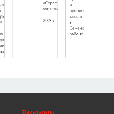
«Серафимовский
одаватель
и
учитель
а
преодолели
–
орьева
завалы
2026»
и
в
Семеновском
ку
районе
еров
ейного
ыва
Факультеты