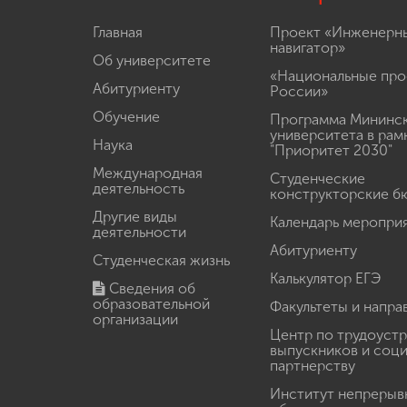
Главная
Проект «Инженерн
навигатор»
Об университете
«Национальные про
Абитуриенту
России»
Обучение
Программа Мининс
университета в рам
Наука
"Приоритет 2030"
Международная
Студенческие
деятельность
конструкторские б
Другие виды
Календарь меропри
деятельности
Абитуриенту
Студенческая жизнь
Калькулятор ЕГЭ
Сведения об
образовательной
Факультеты и напра
организации
Центр по трудоуст
выпускников и соц
партнерству
Институт непрерыв