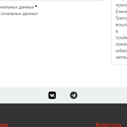
преп
ональных данных
*
Елен
сональных данных
Григ
вошл
в
трой
приз
юбил
запл
лки
Корпуса