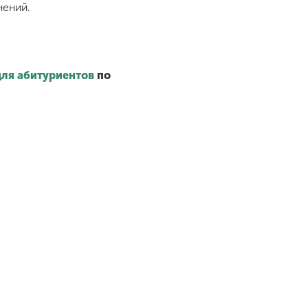
нений.
для абитуриентов
по