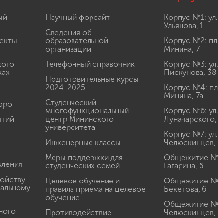
ый
Научный форсайт
Корпус №1: ул.
Ульянова, 1
Сведения об
екты
образовательной
Корпус №2: пл
организации
Минина, 7
кого
Телефонный справочник
Корпус №3: ул.
ках
Пискунова, 38
Подготовительные курсы
2024-2025
Корпус №4: пл
Минина, 7а
Студенческий
юро
многофункциональный
Корпус №6: ул.
ятий
центр Мининского
Луначарского,
университета
Корпус №7: ул.
Инженерные классы
Челюскинцев, 
Меры поддержки для
Общежитие № 1
вления
студенческих семей
Гагарина, 6
ройству
Целевое обучение и
Общежитие № 2
иальному
правила приема на целевое
Бекетова, 6
обучение
Общежитие № 3
ного
Противодействие
Челюскинцев, 