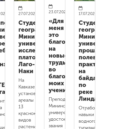
23.07.2026
2026
27.07.2026
17.07.2026
«Для
подаватели
Студенты-
Студенты-
меня
инского
географы
географы
это
верситета
Мининского
Мининского
благословение
оевали
университета
университета
на
ебро
исследовали
прошли
новые
плато
полевую
труды
нзу
Лаго-
практику
во
Наки
на
благо
байдарках
На
моих
TERS
по
Кавказе
учеников»
га
реке
установили
Линда
Преподаватель
ареалы
нт
Мининского
13
а
Отработали
университета
краснокнижных
анова
навыки
удостоен
видов
водного
звания
растений
ший
туризма