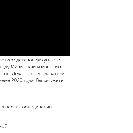
астием деканов факультетов.
ом году Мининский университет
етов. Деканы, преподаватели
риеме 2020 года. Вы сможете
денческих объединений.
вой