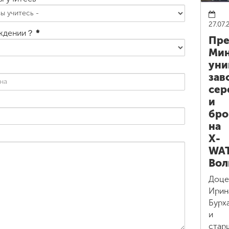
27.07.
ождении？
*
Пре
Мин
уни
зав
сер
и
бро
на
X-
WA
Вол
Доце
Ирин
Бурх
и
стар