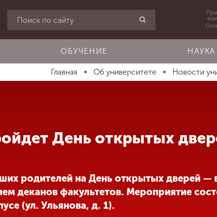
При
ко
Осн
ОБУЧЕНИЕ
НАУКА
Главная
Об университете
Новости ун
ройдет День открытых двер
аших родителей на День открытых дверей — 
ием деканов факультетов. Мероприятие сост
усе (ул. Ульянова, д. 1).