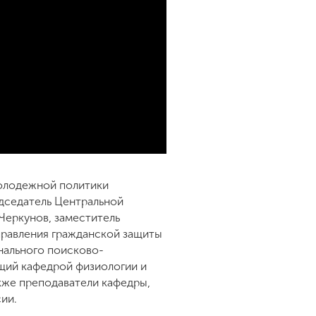
молодежной политики
едседатель Центральной
еркунов, заместитель
управления гражданской защиты
нального поисково-
щий кафедрой физиологии и
кже преподаватели кафедры,
ии.