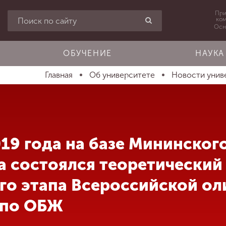
При
ко
Осн
ОБУЧЕНИЕ
НАУКА
Главная
Об университете
Новости унив
019 года на базе Мининског
а состоялся теоретический
го этапа Всероссийской о
 по ОБЖ