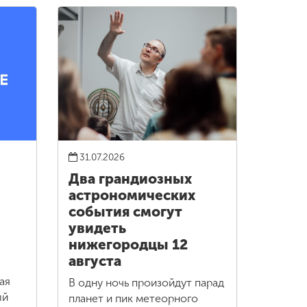
31.07.2026
Два грандиозных
астрономических
события смогут
увидеть
нижегородцы 12
августа
ая
В одну ночь произойдут парад
ый
планет и пик метеорного