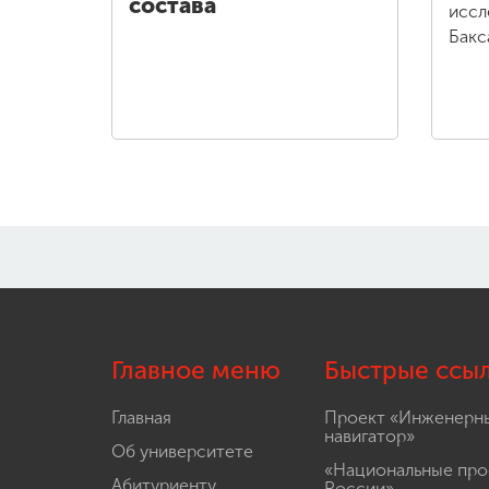
состава
иссл
Бакс
Главное меню
Быстрые ссы
Главная
Проект «Инженерн
навигатор»
Об университете
«Национальные про
Абитуриенту
России»