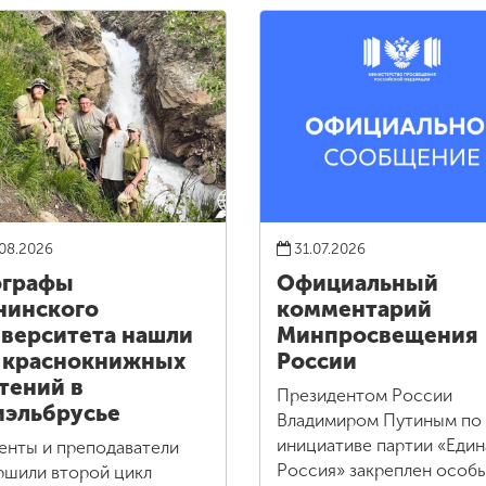
08.2026
31.07.2026
ографы
Официальный
нинского
комментарий
верситета нашли
Минпросвещения
 краснокнижных
России
тений в
Президентом России
эльбрусье
Владимиром Путиным по
инициативе партии «Един
енты и преподаватели
Россия» закреплен особ
ршили второй цикл