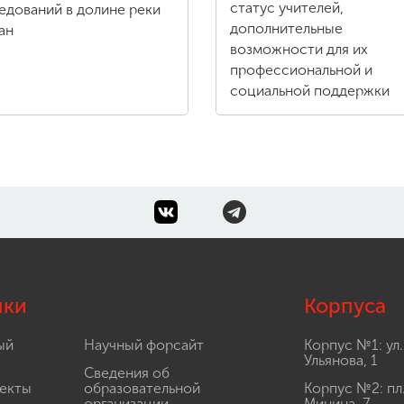
статус учителей,
едований в долине реки
дополнительные
ан
возможности для их
профессиональной и
социальной поддержки
лки
Корпуса
ый
Научный форсайт
Корпус №1: ул.
Ульянова, 1
Сведения об
екты
образовательной
Корпус №2: пл
организации
Минина, 7