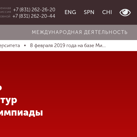
емная
+7 (831) 262-26-20
ENG
SPN
CHI
миссия
+7 (831) 262-20-44
овной
МЕЖДУНАРОДНАЯ ДЕЯТЕЛЬНОСТЬ
ерситета
8 февраля 2019 года на базе Ми...
о
 тур
лимпиады