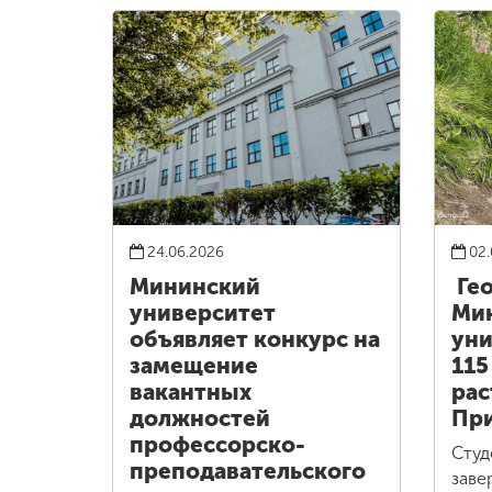
24.06.2026
02.
Мининский
Ге
университет
Ми
объявляет конкурс на
уни
замещение
115
вакантных
рас
должностей
При
профессорско-
Студ
преподавательского
заве