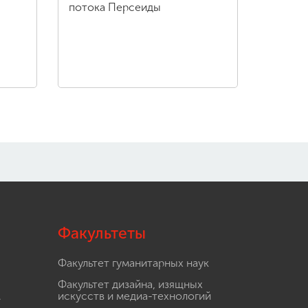
потока Персеиды
Факультеты
Факультет гуманитарных наук
Факультет дизайна, изящных
.
искусств и медиа-технологий