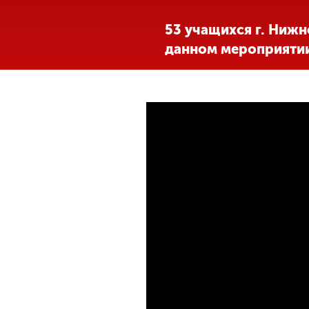
Международная
53 учащихся г. Ниж
деятельность
данном мероприяти
Другие виды
деятельности
<
Студенческая
жизнь
Сведения об
образовательной
организации
Приемная
комиссия
+7 (831) 262-26-20