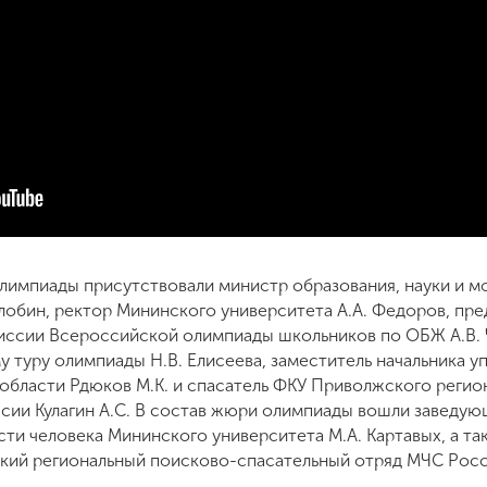
лимпиады присутствовали министр образования, науки и 
лобин, ректор Мининского университета А.А. Федоров, пр
ссии Всероссийской олимпиады школьников по ОБЖ А.В. Ч
у туру олимпиады Н.В. Елисеева, заместитель начальника 
бласти Рдюков М.К. и спасатель ФКУ Приволжского регио
сии Кулагин А.С. В состав жюри олимпиады вошли заведую
ти человека Мининского университета М.А. Картавых, а та
кий региональный поисково-спасательный отряд МЧС Росс