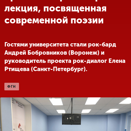
Обучение
лекция, посвященная
современной поэзии
Наука
Международная
Гостями университета стали рок-бард
деятельность
Андрей Бобровников (Воронеж) и
руководитель проекта рок-диалог Елена
Другие виды
Ртищева (Санкт-Петербург).
деятельности
ФГН
Студенческая жизнь
Сведения об
образовательной
организации