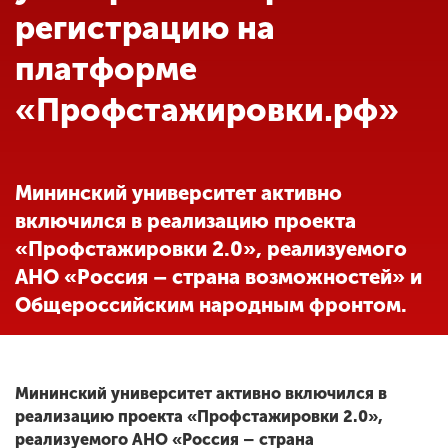
Обучение
регистрацию на
платформе
Наука
«Профстажировки.рф»
Международная
деятельность
Мининский университет активно
включился в реализацию проекта
Другие виды
«Профстажировки 2.0», реализуемого
деятельности
АНО «Россия – страна возможностей» и
Общероссийским народным фронтом.
Студенческая жизнь
Сведения об
Мининский университет активно включился в
образовательной
реализацию проекта «Профстажировки 2.0»,
организации
реализуемого АНО «Россия – страна