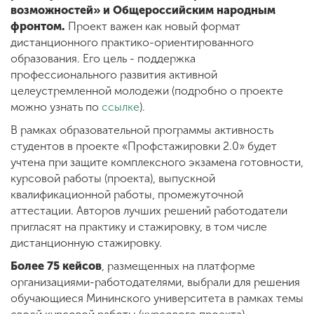
возможностей» и Общероссийским народным
фронтом.
Проект важен как новый формат
дистанционного практико-ориентированного
ENG
SPN
CHI
образования. Его цель - поддержка
профессионального развития активной
целеустремленной молодежи (подробно
о проекте
можно
узнать по
ссылке
).
Приемная
комиссия
В рамках образовательной программы активность
+7 (831) 262-26-20
студентов в проекте «Профстажировки 2.0» будет
учтена при защите комплексного экзамена готовности,
курсовой работы (проекта), выпускной
квалификационной работы, промежуточной
аттестации. Авторов лучших решений работодатели
пригласят на практику и стажировку, в том числе
дистанционную стажировку.
Более 75 кейсов
, размещенных на платформе
организациями-работодателями, выбрали для решения
обучающиеся Мининского университета в рамках темы