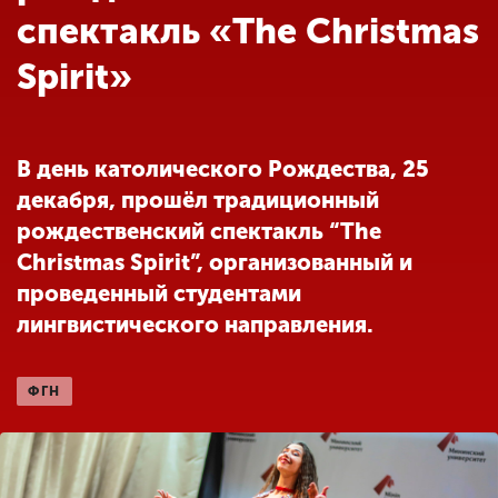
Обучение
спектакль «The Christmas
Spirit»
Наука
Международная
В день католического Рождества, 25
деятельность
декабря, прошёл традиционный
рождественский спектакль “The
Другие виды
Christmas Spirit”, организованный и
деятельности
проведенный студентами
лингвистического направления.
Студенческая жизнь
ФГН
Сведения об
образовательной
организации