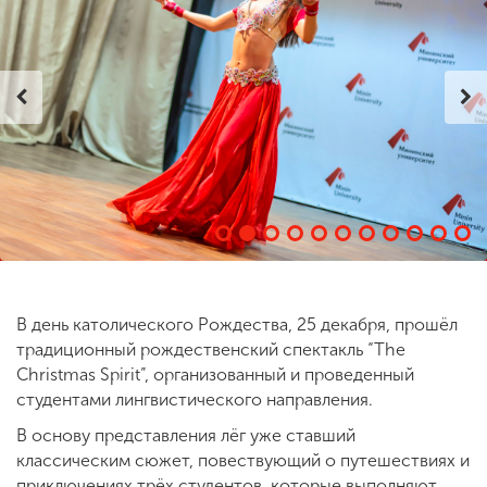
ENG
SPN
CHI
Приемная
комиссия
+7 (831) 262-26-20
В день католического Рождества, 25 декабря, прошёл
традиционный рождественский спектакль “The
Christmas Spirit”, организованный и проведенный
студентами лингвистического направления.
В основу представления лёг уже ставший
классическим сюжет, повествующий о путешествиях и
приключениях трёх студентов, которые выполняют