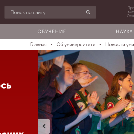
При
ко
Осн
ОБУЧЕНИЕ
НАУКА
Главная
Об университете
Новости ун
ось