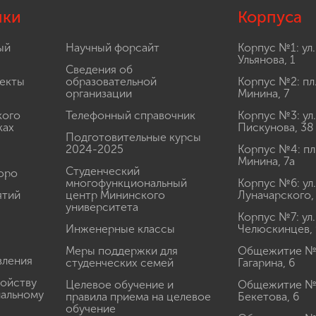
лки
Корпуса
ый
Научный форсайт
Корпус №1: ул.
Ульянова, 1
Сведения об
екты
образовательной
Корпус №2: пл
организации
Минина, 7
кого
Телефонный справочник
Корпус №3: ул.
ках
Пискунова, 38
Подготовительные курсы
2024-2025
Корпус №4: пл
Минина, 7а
Студенческий
юро
многофункциональный
Корпус №6: ул.
ятий
центр Мининского
Луначарского,
университета
Корпус №7: ул.
Инженерные классы
Челюскинцев, 
Меры поддержки для
Общежитие № 1
вления
студенческих семей
Гагарина, 6
ройству
Целевое обучение и
Общежитие № 2
иальному
правила приема на целевое
Бекетова, 6
обучение