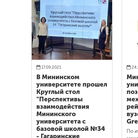
17.09.2021
24.
В Мининском
Ми
университете прошел
уни
Круглый стол
поз
"Перспективы
ме
взаимодействия
рей
Мининского
вуз
университета с
Gre
базовой школой №34
По и
- Гагаринские