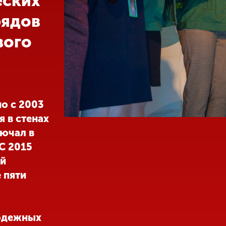
еских
рядов
вого
о с 2003
я в стенах
лючал в
С 2015
ий
 пяти
одежных