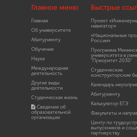
Главное меню
Быстрые ссы
Главная
Проект «Инженерн
навигатор»
Об университете
«Национальные про
Абитуриенту
России»
Обучение
Программа Мининс
университета в рам
Наука
"Приоритет 2030"
Международная
Студенческие
деятельность
конструкторские б
Другие виды
Календарь меропри
деятельности
Абитуриенту
Студенческая жизнь
Калькулятор ЕГЭ
Сведения об
образовательной
Факультеты и напра
организации
Центр по трудоуст
выпускников и соц
партнерству