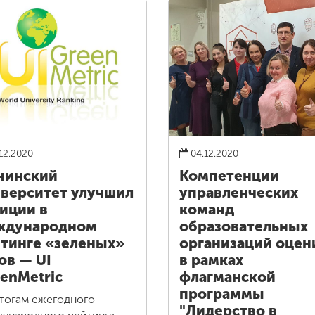
12.2020
04.12.2020
нинский
Компетенции
верситет улучшил
управленческих
иции в
команд
ждународном
образовательных
тинге «зеленых»
организаций оцен
ов — UI
в рамках
enMetric
флагманской
программы
тогам ежегодного
"Лидерство в