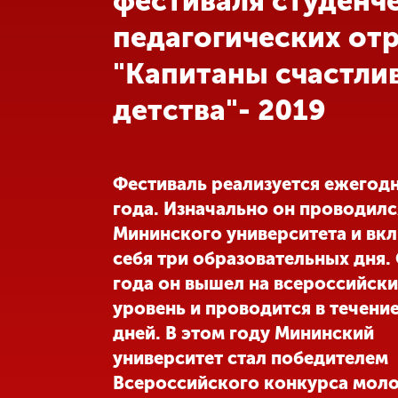
фестиваля студенч
педагогических от
Международная
деятельность
"Капитаны счастли
детства"- 2019
Другие виды
деятельности
Студенческая
Фестиваль реализуется ежегодн
жизнь
года. Изначально он проводилс
Мининского университета и вк
Сведения об
себя три образовательных дня. 
образовательной
года он вышел на всероссийск
организации
уровень и проводится в течение
дней. В этом году Мининский
Приемная
университет стал победителем
комиссия
+7 (831) 262-26-20
Всероссийского конкурса мол