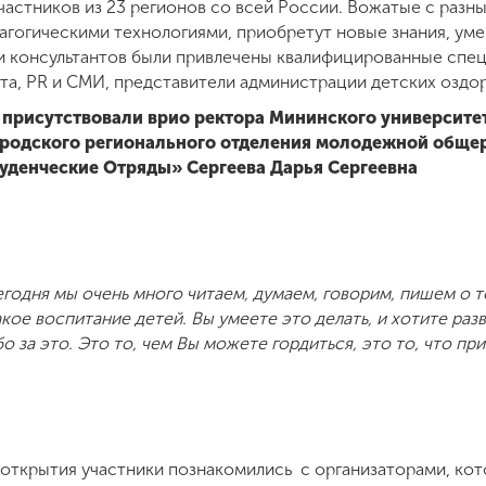
частников из 23 регионов со всей России. Вожатые с разн
гогическими технологиями, приобретут новые знания, умен
 и консультантов были привлечены квалифицированные спец
ста, PR и СМИ, представители администрации детских оздор
присутствовали врио ректора Мининского университе
родского регионального отделения молодежной обще
уденческие Отряды» Сергеева Дарья Сергеевна
сегодня мы очень много читаем, думаем, говорим, пишем о 
кое воспитание детей. Вы умеете это делать, и хотите раз
о за это. Это то, чем Вы можете гордиться, это то, что п
ткрытия участники познакомились с организаторами, кот