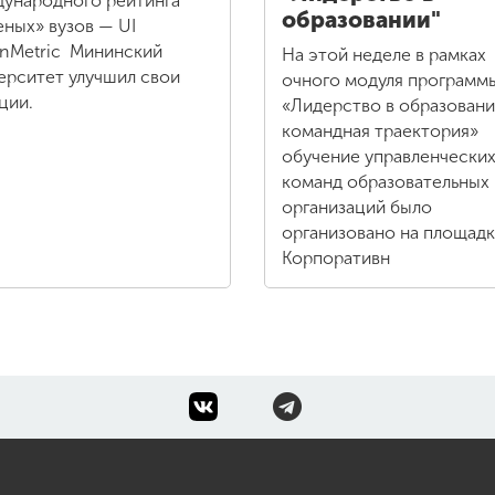
ународного рейтинга
образовании"
еных» вузов — UI
nMetric Мининский
На этой неделе в рамках
ерситет улучшил свои
очного модуля программ
ции.
«Лидерство в образовани
командная траектория»
обучение управленчески
команд образовательных
организаций было
организовано на площад
Корпоративн