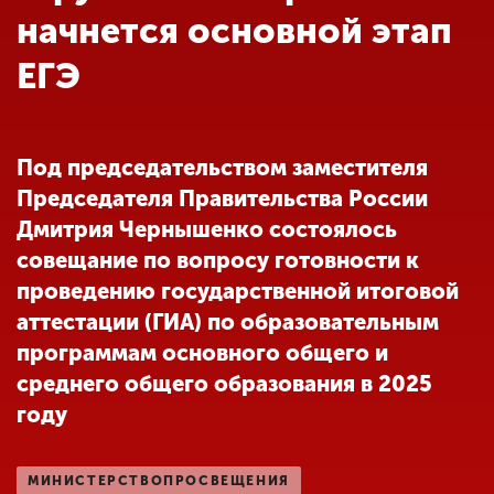
Обучение
начнется основной этап
ЕГЭ
Наука
Международная
Под председательством заместителя
деятельность
Председателя Правительства России
Дмитрия Чернышенко состоялось
Другие виды
совещание по вопросу готовности к
деятельности
проведению государственной итоговой
аттестации (ГИА) по образовательным
программам основного общего и
Студенческая жизнь
среднего общего образования в 2025
году
Сведения об
образовательной
организации
МИНИСТЕРСТВОПРОСВЕЩЕНИЯ