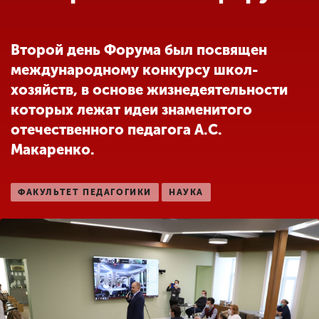
Обучение
Второй день Форума был посвящен
Наука
международному конкурсу школ-
хозяйств, в основе жизнедеятельности
Международная
которых лежат идеи знаменитого
деятельность
отечественного педагога А.С.
Макаренко.
Другие виды
деятельности
ФАКУЛЬТЕТ ПЕДАГОГИКИ
НАУКА
Студенческая жизнь
Сведения об
образовательной
организации