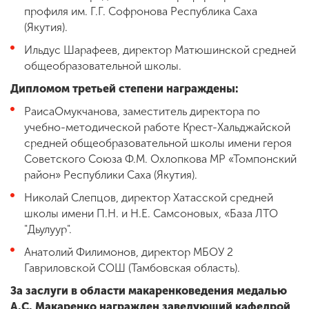
профиля им. Г.Г. Софронова Республика Саха
(Якутия).
Ильдус
Шарафеев, директор Матюшинской средней
общеобразовательной школы.
Дипломом третьей степени награждены:
Раиса
Омукчанова, заместитель директора по
учебно-методической работе Крест-Хальджайской
средней общеобразовательной школы имени героя
Советского Союза Ф.М. Охлопкова МР «Томпонский
район» Республики Саха (Якутия).
Николай
Слепцов, директор Хатасской средней
школы имени П.Н. и Н.Е. Самсоновых, «База ЛТО
"Дьулуур".
Анатолий
Филимонов, директор МБОУ 2
Гавриловской СОШ (Тамбовская область).
За заслуги в области макаренковедения медалью
А.С. Макаренко награжден заведующий кафедрой