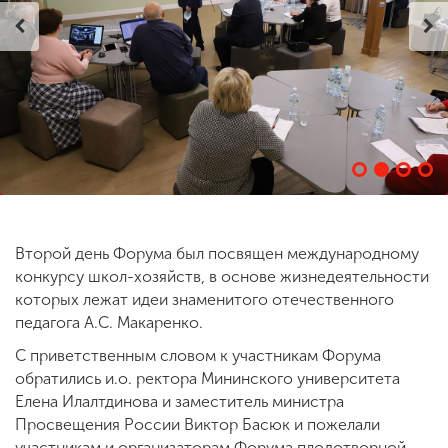
ENG
SPN
CHI
Приемная
комиссия
+7 (831) 262-26-20
Второй день Форума был посвящен международному
конкурсу школ-хозяйств, в основе жизнедеятельности
которых лежат идеи знаменитого отечественного
педагога А.С. Макаренко.
С приветственным словом к участникам Форума
обратились и.о. ректора Мининского университета
Елена Илалтдинова и заместитель министра
Просвещения России Виктор Басюк и пожелали
участникам и организаторам Форума плодотворной