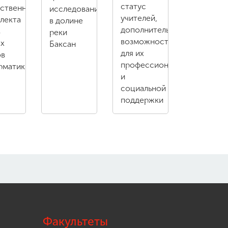
статус
сственного
исследований
учителей,
лекта
в долине
дополнительные
в
реки
возможности
ах
Баксан
для их
ов
профессиональной
рматики
и
социальной
поддержки
Факультеты