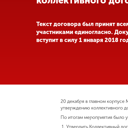
коллективного дог
Международная
деятельность
Текст договора был принят все
участниками единогласно. Док
Другие виды
вступит в силу 1 января 2018 го
деятельности
Студенческая
жизнь
Сведения об
образовательной
организации
20 декабря в главном корпусе
утверждению коллективного д
Приемная
По итогам мероприятия было 
комиссия
+7 (831) 262-26-20
Утвердить Коллективный дог