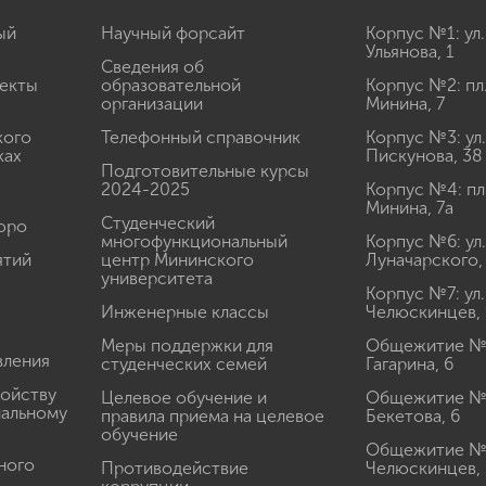
ый
Научный форсайт
Корпус №1: ул.
Ульянова, 1
Сведения об
екты
образовательной
Корпус №2: пл
организации
Минина, 7
кого
Телефонный справочник
Корпус №3: ул.
ках
Пискунова, 38
Подготовительные курсы
2024-2025
Корпус №4: пл
Минина, 7а
Студенческий
юро
многофункциональный
Корпус №6: ул.
ятий
центр Мининского
Луначарского,
университета
Корпус №7: ул.
Инженерные классы
Челюскинцев, 
Меры поддержки для
Общежитие № 1
вления
студенческих семей
Гагарина, 6
ройству
Целевое обучение и
Общежитие № 2
иальному
правила приема на целевое
Бекетова, 6
обучение
Общежитие № 3
ного
Противодействие
Челюскинцев, 