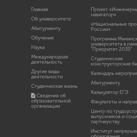
Главная
Проект «Инженерн
навигатор»
Об университете
«Национальные про
Абитуриенту
России»
Обучение
Программа Мининс
университета в рам
Наука
"Приоритет 2030"
Международная
Студенческие
деятельность
конструкторские б
Другие виды
Календарь меропри
деятельности
Абитуриенту
Студенческая жизнь
Калькулятор ЕГЭ
Сведения об
образовательной
Факультеты и напра
организации
Центр по трудоуст
выпускников и соц
партнерству
Институт непрерыв
образования