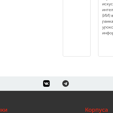
иску
интел
(ИИ) 
рамк
урок
инфо
лки
Корпуса