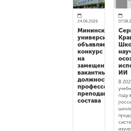
24.06.2026
07.08.
Мининский
Сер
университет
Кра
объявляет
Шко
конкурс
нау
на
осо
замещение
исп
вакантных
ИИ
должностей
В 202
профессорско-
учеб
преподавательск
году 
состава
росс
школ
прод
сист
изуче