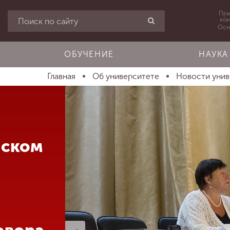
При
ко
Осн
ОБУЧЕНИЕ
НАУКА
Главная
Об университете
Новости уни
нском