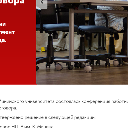
овора
ми
умент
да.
 Мининского университета состоялась конференция работн
оговора.
утверждено решение в следующей редакции:
овор НГПУ им. К. Минина;