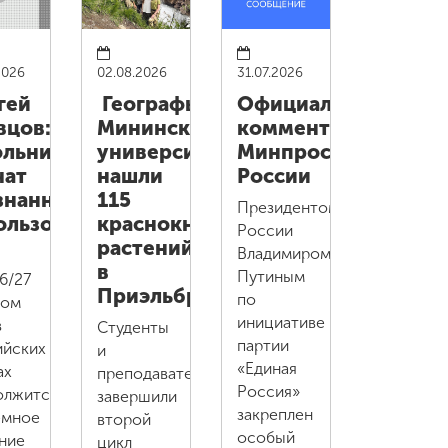
2026
02.08.2026
31.07.2026
гей
Географы
Официальный
вцов:
Мининского
комментарий
льников
университета
Минпросвещения
чат
нашли
России
знанно
115
Президентом
ользовать
краснокнижных
России
растений
Владимиром
в
Путиным
6/27
Приэльбрусье
по
ном
ого
инициативе
в
Студенты
партии
ийских
и
«Единая
ах
преподаватели
Россия»
олжится
завершили
закреплен
емное
второй
особый
ние
цикл