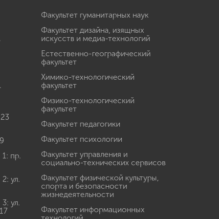
Факультет гуманитарных наук
Факультет дизайна, изящных
.
искусств и медиа-технологий
Естественно-географический
факультет
Химико-технологический
.
факультет
Физико-технологический
факультет
 23
Факультет педагогики
Факультет психологии
9
Факультет управления и
: пр.
социально-технических сервисов
Факультет физической культуры,
: ул.
спорта и безопасности
жизнедеятельности
: ул.
Факультет информационных
17
технологий