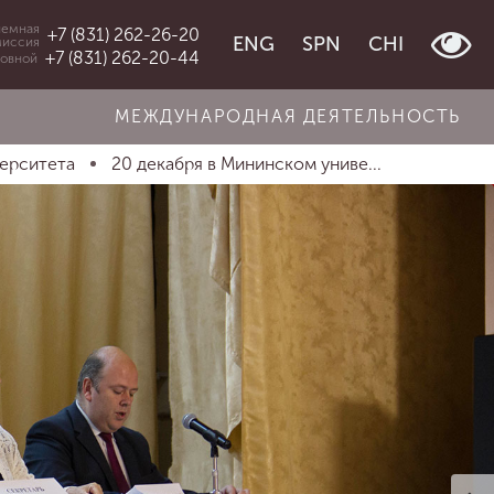
емная
+7 (831) 262-26-20
ENG
SPN
CHI
миссия
+7 (831) 262-20-44
овной
МЕЖДУНАРОДНАЯ ДЕЯТЕЛЬНОСТЬ
верситета
20 декабря в Мининском униве...