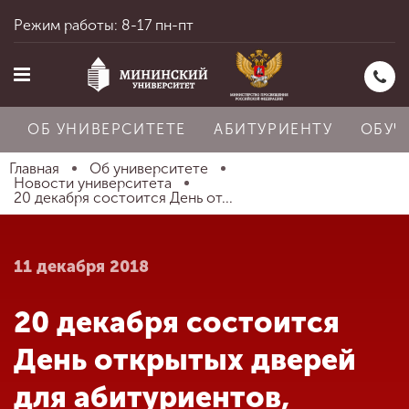
Режим работы: 8-17 пн-пт
ОБ УНИВЕРСИТЕТЕ
АБИТУРИЕНТУ
ОБУЧ
Главная
Об университете
Новости университета
20 декабря состоится День от...
Главная
11 декабря 2018
Об университете
20 декабря состоится
Абитуриенту
День открытых дверей
для абитуриентов,