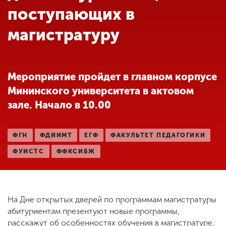
Обучение
поступающих в
магистратуру
Наука
Международная
Мероприятие пройдет в главном корпусе
деятельность
Мининского университета в актовом
зале. Начало в 10.00
Другие виды
деятельности
ФГН
ФДИИМТ
ЕГФ
ФАКУЛЬТЕТ ПЕДАГОГИКИ
ФУИСТС
ФФКСИБЖ
Студенческая жизнь
Сведения об
На Дне открытых дверей по программам магистратуры
образовательной
абитуриентам презентуют новые программы,
организации
расскажут об особенностях обучения в магистратуре,