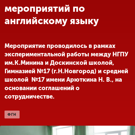
Обучение
мероприятий по
английскому языку
Наука
Международная
Мероприятие проводилось в рамках
деятельность
экспериментальной работы между НГПУ
им.К.Минина и Доскинской школой,
Другие виды
Гимназией №17 (г.Н.Новгород) и средней
деятельности
школой №17 имени Арюткина Н. В., на
основании соглашений о
сотрудничестве.
Студенческая жизнь
ФГН
Сведения об
образовательной
организации