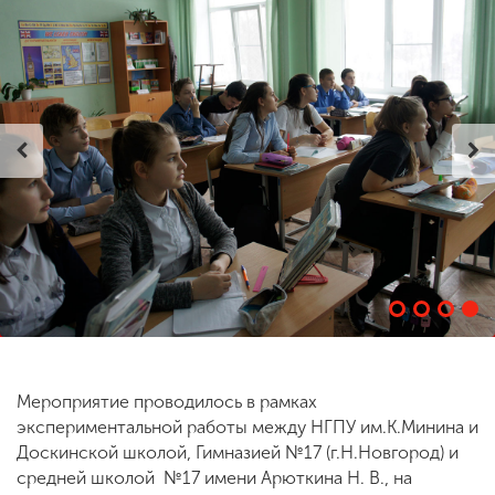
ENG
SPN
CHI
Приемная
комиссия
+7 (831) 262-26-20
Мероприятие проводилось в рамках
экспериментальной работы между НГПУ им.К.Минина и
Доскинской школой, Гимназией №17 (г.Н.Новгород) и
средней школой №17 имени Арюткина Н. В., на