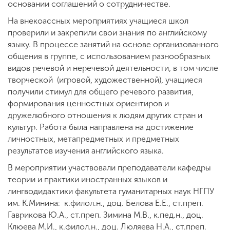
основании соглашений о сотрудничестве.
На внекоассных мероприятиях учащиеся школ
проверили и закрепили свои знания по английскому
языку. В процессе занятий на основе организованного
общения в группе, с использованием разнообразных
видов речевой и неречевой деятельности, в том числе
творческой (игровой, художественной), учащиеся
получили стимул для общего речевого развития,
формирования ценностных ориентиров и
дружелюбного отношения к людям других стран и
культур. Работа была направлена на достижение
личностных, метапредметных и предметных
результатов изучения английского языка.
В мероприятии участвовали преподаватели кафедры
теории и практики иностранных языков и
лингводидактики факультета гуманитарных наук НГПУ
им. К.Минина: к.филол.н., доц. Белова Е.Е., ст.преп.
Гаврикова Ю.А., ст.преп. Зимина М.В., к.пед.н., доц.
Клюева М.И., к.филол.н., доц. Люляева Н.А., ст.преп.