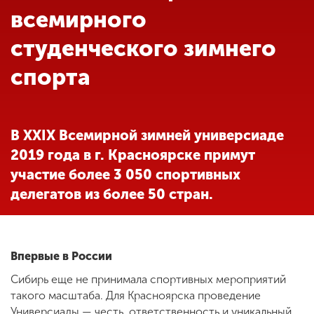
Обучение
всемирного
студенческого зимнего
Наука
спорта
Международная
деятельность
В XXIX Всемирной зимней универсиаде
2019 года в г. Красноярске примут
Другие виды
участие более 3 050 спортивных
деятельности
делегатов из более 50 стран.
Студенческая жизнь
Впервые в России
Сведения об
Сибирь еще не принимала спортивных мероприятий
образовательной
такого масштаба. Для Красноярска проведение
организации
Универсиады — честь, ответственность и уникальный