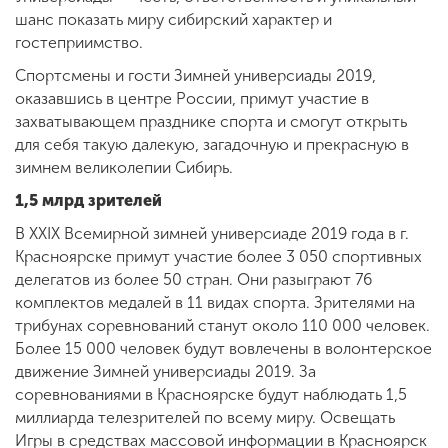
шанс показать миру сибирский характер и
гостеприимство.
ENG
SPN
CHI
Спортсмены и гости Зимней универсиады 2019,
оказавшись в центре России, примут участие в
захватывающем празднике спорта и смогут открыть
для себя такую далекую, загадочную и прекрасную в
Приемная
зимнем великолепии Сибирь.
комиссия
1,5 млрд зрителей
+7 (831) 262-26-20
В XXIX Всемирной зимней универсиаде 2019 года в г.
Красноярске примут участие более 3 050 спортивных
делегатов из более 50 стран. Они разыграют 76
комплектов медалей в 11 видах спорта. Зрителями на
трибунах соревнований станут около 110 000 человек.
Более 15 000 человек будут вовлечены в волонтерское
движение Зимней универсиады 2019. За
соревнованиями в Красноярске будут наблюдать 1,5
миллиарда телезрителей по всему миру. Освещать
Игры в средствах массовой информации в Красноярск