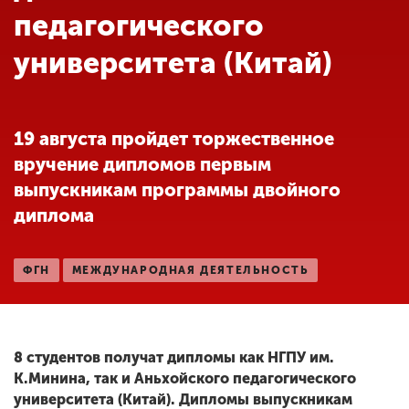
Обучение
педагогического
университета (Китай)
Наука
Международная
19 августа пройдет торжественное
деятельность
вручение дипломов первым
выпускникам программы двойного
Другие виды
диплома
деятельности
ФГН
МЕЖДУНАРОДНАЯ ДЕЯТЕЛЬНОСТЬ
Студенческая жизнь
8 студентов получат дипломы как НГПУ им.
Сведения об
образовательной
К.Минина, так и Аньхойского педагогического
организации
университета (Китай). Дипломы выпускникам