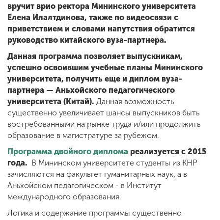
вручит врио ректора Мининского университета
Елена Илалтдинова, также по видеосвязи с
приветствием и словами напутствия обратится
ENG
SPN
CHI
руководство китайского вуза-партнера.
Данная программа позволяет выпускникам,
успешно освоившим учебные планы Мининского
университета, получить еще и диплом вуза-
Приемная
комиссия
партнера — Аньхойского педагогического
+7 (831) 262-26-20
университета (Китай).
Данная возможность
существенно увеличивает шансы выпускников быть
востребованными на рынке труда и/или продолжить
образование в магистратуре за рубежом.
Программа двойного диплома
реализуется с 2015
года.
В Мининском университете студенты из КНР
зачисляются на факультет гуманитарных наук, а в
Аньхойском педагогическом - в Институт
международного образования.
Логика и содержание программы существенно