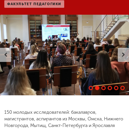
ФАКУЛЬТЕТ ПЕДАГОГИКИ
ENG
SPN
CHI
Приемная
комиссия
+7 (831) 262-26-20
150 молодых исследователей: бакалавров,
магистрантов, аспирантов из Москвы, Омска, Нижнего
Новгорода, Мытищ, Санкт-Петербурга и Ярославля