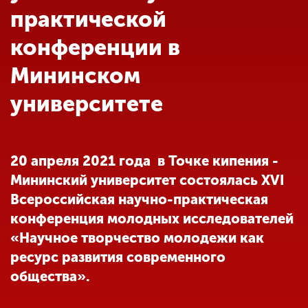
Обучение
практической
конференции в
Наука
Мининском
университете
Международная
деятельность
20 апреля 2021 года в Точке кипения -
Другие виды
деятельности
Мининский университет состоялась XVI
Всероссийская научно-практическая
конференция молодных исследователей
Студенческая жизнь
«Научное творчество молодежи как
ресурс развития современного
Сведения об
общества».
образовательной
организации