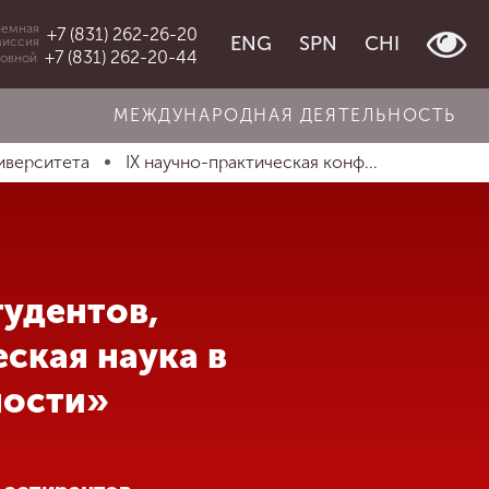
емная
+7 (831) 262-26-20
ENG
SPN
CHI
миссия
+7 (831) 262-20-44
овной
МЕЖДУНАРОДНАЯ ДЕЯТЕЛЬНОСТЬ
иверситета
IX научно-практическая конф...
тудентов,
ская наука в
ности»