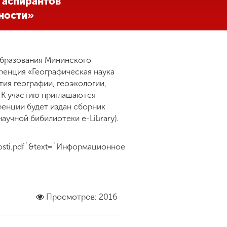
 аспирантов
нности»
образования Мининского
ренция «Географическая наука
ия географии, геоэкологии,
 К участию приглашаются
ренции будет издан сборник
учной бибилиотеки e-Library).
nosti.pdf`&text=`Информационное
Просмотров: 2016