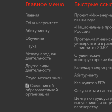
Главное меню
Быстрые ссы
Главная
Проект «Инженерн
навигатор»
Об университете
«Национальные про
Абитуриенту
России»
Обучение
Программа Мининс
университета в рам
Наука
"Приоритет 2030"
Международная
Студенческие
деятельность
конструкторские б
Другие виды
Календарь меропри
деятельности
Абитуриенту
Студенческая жизнь
Калькулятор ЕГЭ
Сведения об
образовательной
Факультеты и напра
организации
Центр по трудоуст
выпускников и соц
партнерству