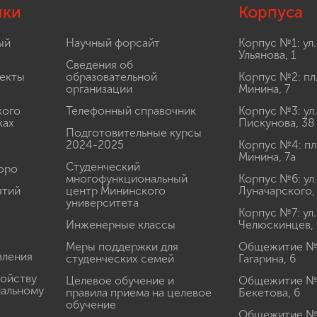
лки
Корпуса
ый
Научный форсайт
Корпус №1: ул.
Ульянова, 1
Сведения об
екты
образовательной
Корпус №2: пл
организации
Минина, 7
кого
Телефонный справочник
Корпус №3: ул.
ках
Пискунова, 38
Подготовительные курсы
2024-2025
Корпус №4: пл
Минина, 7а
Студенческий
юро
многофункциональный
Корпус №6: ул.
ятий
центр Мининского
Луначарского,
университета
Корпус №7: ул.
Инженерные классы
Челюскинцев, 
Меры поддержки для
Общежитие № 1
вления
студенческих семей
Гагарина, 6
ройству
Целевое обучение и
Общежитие № 2
иальному
правила приема на целевое
Бекетова, 6
обучение
Общежитие № 3