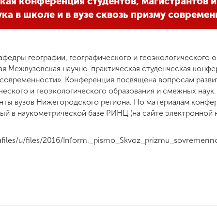
кая конференция студентов, магистрантов и
ка в школе и в вузе сквозь призму совреме
кафедры географии, географического и геоэкологического 
ая Межвузовская научно-практическая студенческая конфе
у современности». Конференция посвящена вопросам развит
ческого и геоэкологического образования и смежных наук.
анты вузов Нижегородского региона. По материалам конфе
й в наукометрической базе РИНЦ (на сайте электронной на
afiles/u/files/2016/Inform._pismo_Skvoz_prizmu_sovremen