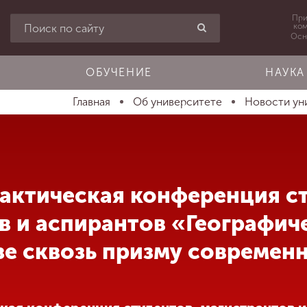
При
ко
Осн
ОБУЧЕНИЕ
НАУКА
Главная
Об университете
Новости ун
рактическая конференция с
в и аспирантов «Географиче
узе сквозь призму современ