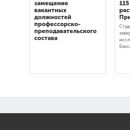
замещение
115
вакантных
рас
должностей
При
профессорско-
Студ
преподавательского
заве
состава
иссл
Бакс