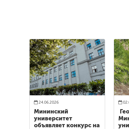
24.06.2026
02.
Мининский
Ге
университет
Ми
объявляет конкурс на
уни