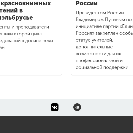
 краснокнижных
России
тений в
Президентом России
эльбрусье
Владимиром Путиным по
инициативе партии «Един
енты и преподаватели
Россия» закреплен особ
ршили второй цикл
статус учителей,
едований в долине реки
дополнительные
ан
возможности для их
профессиональной и
социальной поддержки