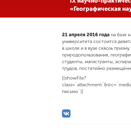
IX научно-практичес
«Географическая нау
Международная
деятельность
21 апреля 2016 года
на базе 
Другие виды
деятельности
университета состоится девят
в школе и в вузе сквозь призм
природопользования, географи
Студенческая
студенты, магистранты, аспир
жизнь
трудов, постатейно размещённы
[[showFile?
Сведения об
class=`attachment`&src=`medi
образовательной
письмо`]]
организации
Приемная
комиссия
+7 (831) 262-26-20