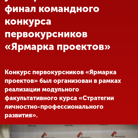
Обучение
финал командного
конкурса
Наука
первокурсников
«Ярмарка проектов»
Международная
деятельность
Конкурс первокурсников «Ярмарка
Другие виды
деятельности
проектов» был организован в рамках
реализации модульного
факультативного курса «Стратегии
Студенческая жизнь
личностно-профессионального
развития».
Сведения об
образовательной
организации