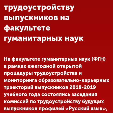
Обучение
трудоустройству
выпускников на
Наука
факультете
гуманитарных наук
Международная
деятельность
На факультете гуманитарных наук (ФГН)
Другие виды
деятельности
в рамках ежегодной открытой
процедуры трудоустройства и
мониторинга образовательно-карьерных
Студенческая жизнь
траекторий выпускников 2018-2019
учебного года состоялись заседания
Сведения об
комиссий по трудоустройству будущих
образовательной
выпускников профилей «Русский язык»,
организации