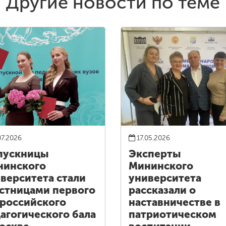
Другие новости по теме
07.2026
17.05.2026
пускницы
Эксперты
нинского
Мининского
верситета стали
университета
стницами первого
рассказали о
российского
наставничестве в
агогического бала
патриотическом