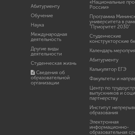
«Национальные про
Абитуриенту
России»
Обучение
Программа Мининс
университета в рам
Наука
"Приоритет 2030"
Международная
Студенческие
деятельность
конструкторские б
Другие виды
Календарь меропри
деятельности
Абитуриенту
Студенческая жизнь
Калькулятор ЕГЭ
Сведения об
образовательной
Факультеты и напра
организации
Центр по трудоуст
выпускников и соц
партнерству
Институт непрерыв
образования
Электронная
информационно-
образовательная ср