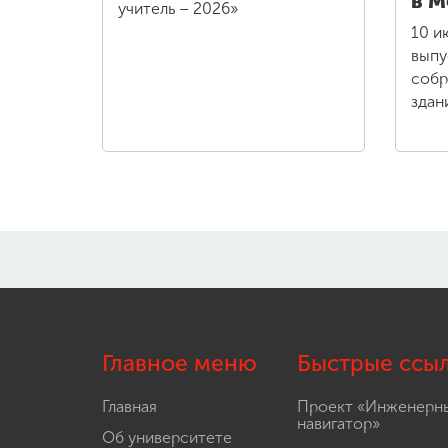
в М
учитель – 2026»
10 и
выпу
собр
здан
Главное меню
Быстрые ссы
Главная
Проект «Инженерн
навигатор»
Об университете