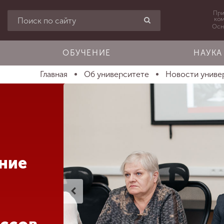
При
ко
Осн
ОБУЧЕНИЕ
НАУКА
Главная
Об университете
Новости униве
ние