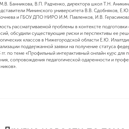
.В. Банникова, В.П. Радченко, директора школ Т.Н. Аникина
едставители Мининского университета В.В. Сдобняков, Е.Ю. 
 Кочнева и ГБОУ ДПО НИРО И.М. Павленков, И.В. Герасимова
мость рассматриваемой проблемы в контексте подготовки
сий, обсудили существующие риски и перспективы ее реш
гогических классов в Нижегородской области Е.Ю. Илалтди
еализации поддержанной заявки на получение статуса фед
 гг. по теме «Профильный интерактивный онлайн курс для 
ения, сопровождения педагогической одаренности и проф
ников».