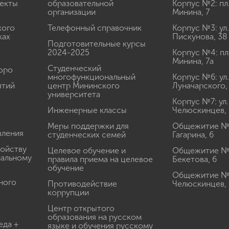
екты
образовательной
Корпус №2: пл
организации
Минина, 7
кого
Телефонный справочник
Корпус №3: ул.
ках
Пискунова, 38
Подготовительные курсы
2024-2025
Корпус №4: пл
Минина, 7а
Студенческий
юро
многофункциональный
Корпус №6: ул.
ятий
центр Мининского
Луначарского,
университета
Корпус №7: ул.
Инженерные классы
Челюскинцев, 
Меры поддержки для
Общежитие № 1
вления
студенческих семей
Гагарина, 6
ройству
Целевое обучение и
Общежитие № 2
иальному
правила приема на целевое
Бекетова, 6
обучение
Общежитие № 3
ного
Противодействие
Челюскинцев, 
коррупции
Центр открытого
образования на русском
еда +
языке и обучения русскому