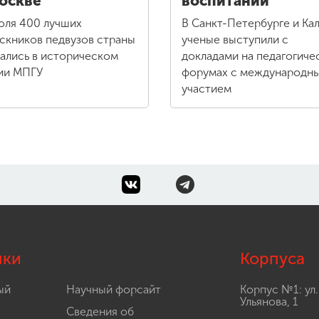
оскве
воспитании
юля 400 лучших
В Санкт-Петербурге и Кал
скников педвузов страны
ученые выступили с
ались в историческом
докладами на педагогиче
ии МПГУ
форумах с международн
участием
лки
Корпуса
ый
Научный форсайт
Корпус №1: ул.
Ульянова, 1
Сведения об