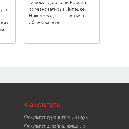
12 команд со всей России
соревновались в Липецке.
уге
Нижегородцы — третьи в
общем зачете
ских
ым
Факультеты
Факультет гуманитарных наук
Факультет дизайна, изящных