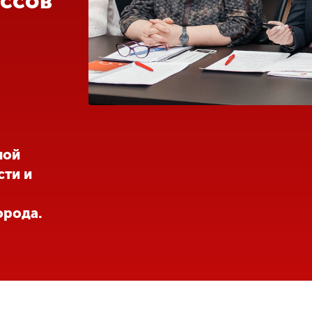
ассов
ной
сти и
орода.