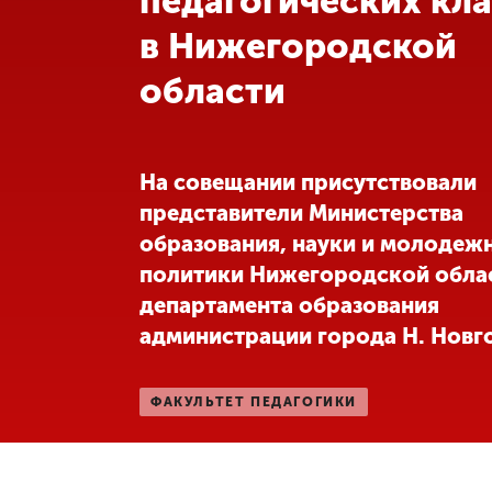
педагогических кл
в Нижегородской
Международная
деятельность
области
Другие виды
деятельности
На совещании присутствовали
представители Министерства
Студенческая
образования, науки и молодеж
жизнь
политики Нижегородской обла
департамента образования
Сведения об
администрации города Н. Новг
образовательной
организации
ФАКУЛЬТЕТ ПЕДАГОГИКИ
Приемная
комиссия
+7 (831) 262-26-20