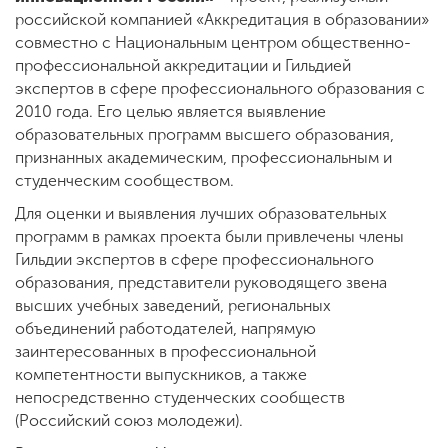
российской компанией «Аккредитация в образовании»
совместно с Национальным центром общественно-
ENG
SPN
CHI
профессиональной аккредитации и Гильдией
экспертов в сфере профессионального образования с
2010 года. Его целью является выявление
образовательных программ высшего образования,
признанных академическим, профессиональным и
Приемная
студенческим сообществом.
комиссия
+7 (831) 262-26-20
Для оценки и выявления лучших образовательных
программ в рамках проекта были привлечены члены
Гильдии экспертов в сфере профессионального
образования, представители руководящего звена
высших учебных заведений, региональных
объединений работодателей, напрямую
заинтересованных в профессиональной
компетентности выпускников, а также
непосредственно студенческих сообществ
(Российский союз молодежи).