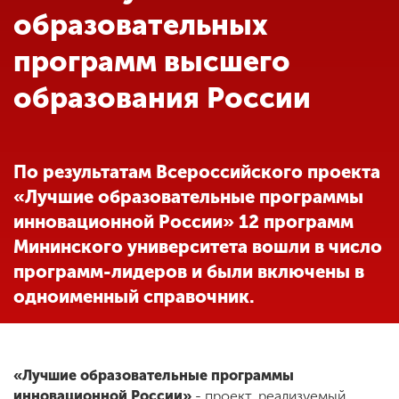
Обучение
образовательных
программ высшего
Наука
образования России
Международная
деятельность
По результатам Всероссийского проекта
«Лучшие образовательные программы
Другие виды
инновационной России» 12 программ
деятельности
Мининского университета вошли в число
программ-лидеров и были включены в
Студенческая жизнь
одноименный справочник.
Сведения об
образовательной
«Лучшие образовательные программы
организации
инновационной России»
- проект, реализуемый