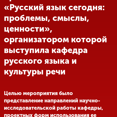
Обучение
«Русский язык сегодня:
проблемы, смыслы,
Наука
ценности»,
организатором которой
Международная
деятельность
выступила кафедра
русского языка и
Другие виды
деятельности
культуры речи
Студенческая жизнь
Целью мероприятия было
представление направлений научно-
Сведения об
исследовательской работы кафедры,
образовательной
организации
проектных форм использования ее