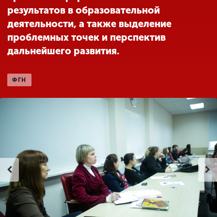
результатов в образовательной
деятельности, а также выделение
ENG
SPN
CHI
проблемных точек и перспектив
дальнейшего развития.
Приемная
ФГН
комиссия
+7 (831) 262-26-20