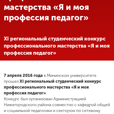
Обучение
мастерства «Я и моя
профессия педагог»
Наука
Международная
XI региональный студенческий конкурс
деятельность
профессионального мастерства «Я и моя
профессия педагог»
Другие виды
деятельности
7 апреля 2016 года
в Мининском университете
прошел
XI региональный студенческий конкурс
Студенческая жизнь
профессионального мастерства «Я и моя
профессия педагог»
.
Конкурс был организован Администрацией
Сведения об
Нижегородского района совместно с кафедрой общей
образовательной
организации
и социальной педагогики и сектором по сетевому