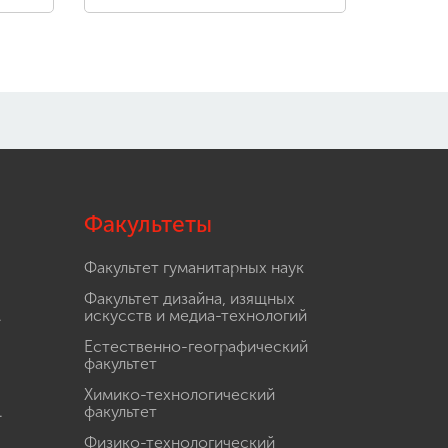
Факультеты
Факультет гуманитарных наук
Факультет дизайна, изящных
.
искусств и медиа-технологий
Естественно-географический
факультет
Химико-технологический
.
факультет
Физико-технологический