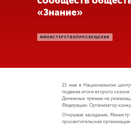
сообществ общест
«Знание»
Международная
деятельность
Другие виды
МИНИСТЕРСТВОПРОСВЕЩЕНИЯ
деятельности
Студенческая
жизнь
Сведения об
21 мая в Национальном центр
образовательной
подвели итоги второго сезона
организации
Денежные премии на реализац
Федерации. Организатор конк
Открывая заседание, Министр
Приемная
комиссия
просветительская организация
+7 (831) 262-26-20