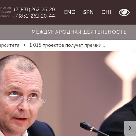
емная
+7 (831) 262-26-20
ENG
SPN
CHI
миссия
+7 (831) 262-20-44
овной
МЕЖДУНАРОДНАЯ ДЕЯТЕЛЬНОСТЬ
ерситета
1 015 проектов получат премии...