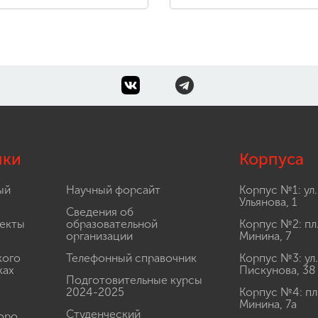
лки
Корпуса
ый
Научный форсайт
Корпус №1: ул.
Ульянова, 1
Сведения об
екты
образовательной
Корпус №2: пл
организации
Минина, 7
кого
Телефонный справочник
Корпус №3: ул.
ках
Пискунова, 38
Подготовительные курсы
2024-2025
Корпус №4: пл
Минина, 7а
Студенческий
юро