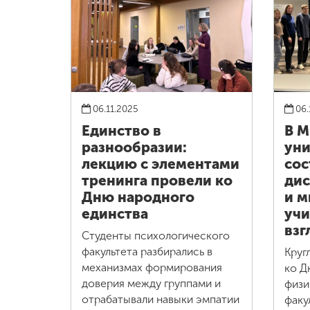
06.11.2025
06.
Единство в
В 
разнообразии:
уни
лекцию с элементами
сос
тренинга провели ко
дис
Дню народного
и м
единства
учи
взг
Студенты психологического
факультета разбирались в
Круг
механизмах формирования
ко Д
доверия между группами и
физи
отрабатывали навыки эмпатии
факу