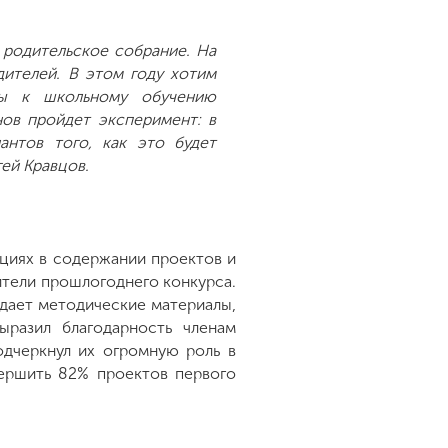
 родительское собрание. На
ителей. В этом году хотим
ды к школьному обучению
нов пройдет эксперимент: в
антов того, как это будет
гей Кравцов.
циях в содержании проектов и
ители прошлогоднего конкурса.
дает методические материалы,
разил благодарность членам
одчеркнул их огромную роль в
вершить 82% проектов первого