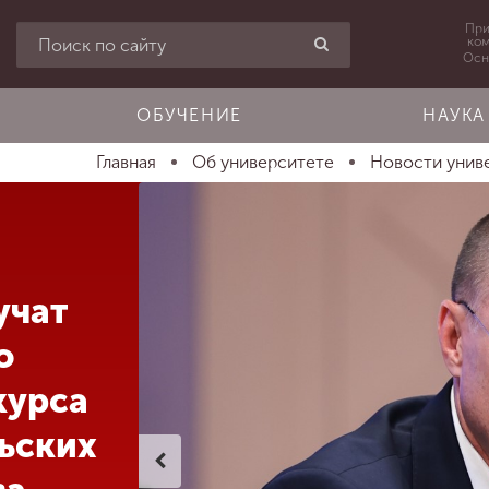
При
ко
Осн
ОБУЧЕНИЕ
НАУКА
Главная
Об университете
Новости унив
учат
о
курса
ьских