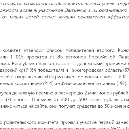
о отличная возможность объединить в школах усилия роди
ожность вовлечь участников Движения в их организацию 
ь от наших детей станет лучшим показателем эффектив
 комитет утвердил список победителей второго Конк
тали 1 015 проектов из 85 регионов Российской Феде
алась Республика Башкортостан – денежными премиями 
одарский край (64 победителя) и Нижегородская область (3
елей в направлении «Патриотическое воспитание» – 292.
нное воспитание» (214) и «Физическое воспитание» (191).
курса денежную премию в размере до 2 миллионов рублей 
ал 371 проект. Премией от 200 до 500 тысяч рублей от
накомиться на сайте, они получат средства до 30 июня и с
го родительского комитета приняли участие первый заме
ндр Бугаев, заместитель генерального директора АНО «Р