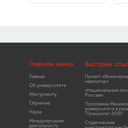
Главное меню
Быстрые ссы
Главная
Проект «Инженерн
навигатор»
Об университете
«Национальные про
Абитуриенту
России»
Обучение
Программа Мининс
университета в рам
Наука
"Приоритет 2030"
Международная
Студенческие
деятельность
конструкторские б