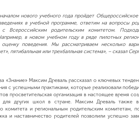
 началом нового учебного года пройдет Общероссийское
ведениях в учебной программе, ответим на вопросы род
 с Всероссийским родительским комитетом. Подхо
Например, в новом учебном году в ряде пилотных регио
 оценку поведения. Мы рассматриваем несколько вари
ет», пятибалльная или трехбалльная система», – сказал Сер
ва «Знание» Максим Древаль рассказал о ключевых тенден
ния с успешными практиками, которые реализовали побед
тов просветительская организация в настоящее время соз
 для других школ в стране. Максим Древаль также вы
о комитета и региональным родительским комитетам, п
жка и наставничество родителей позволили успешно за