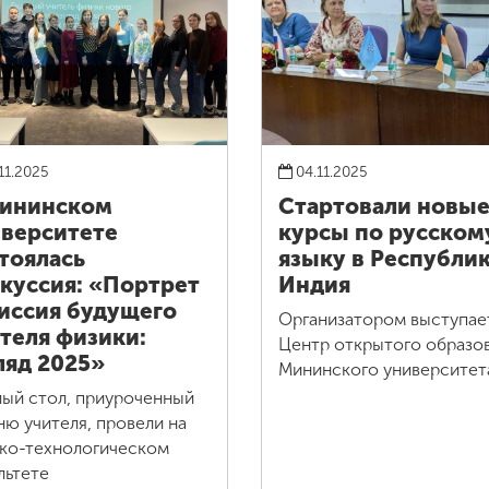
11.2025
04.11.2025
Мининском
Стартовали новы
верситете
курсы по русском
тоялась
языку в Республи
куссия: «Портрет
Индия
иссия будущего
Организатором выступае
теля физики:
Центр открытого образо
ляд 2025»
Мининского университе
лый стол, приуроченный
ню учителя, провели на
ко-технологическом
льтете