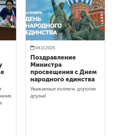
04.11.2025
е
Поздравление
у
Министра
ке
просвещения с Днем
народного единства
т
Уважаемые коллеги, дорогие
вания
друзья!
та