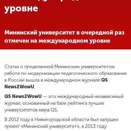
Обучение
уровне
Наука
Мининский университет в очередной раз
отмечен на международном уровне
Международная
деятельность
Статья о проделанной Мининским университетом
Другие виды
работе по модернизации педагогического образования
деятельности
в России вышла в международном журнале
QS
News2WowU
.
Студенческая жизнь
QS News2WowU
— это международный независимый
журнал, основанный на базе рейтинга лучших
университетов мира QS.
Сведения об
В 2012 году в Нижегородской области был запущен
образовательной
проект «Мининский университет», в 2013 году
организации