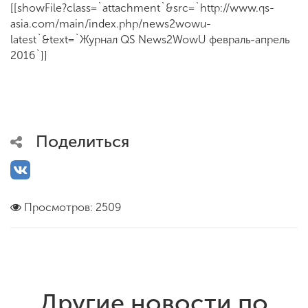
[[showFile?class=`attachment`&src=`http://www.qs-
asia.com/main/index.php/news2wowu-
latest`&text=`Журнал QS News2WowU февраль-апрель
2016`]]
Поделиться
Просмотров: 2509
Другие новости по