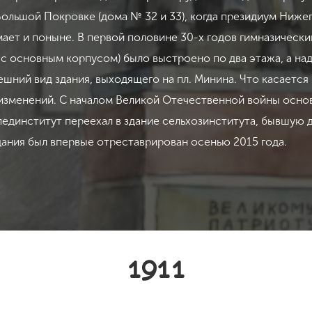
а Большой Покровке (дома № 32 и 33), когда президиум Ниж
ает и поныне. В первой половине 30-х годов гимназически
с основным корпусом) было выстроено по два этажа, а на
шний вид здания, выходящего на пл. Минина. Что касаетс
з изменений. С началом Великой Отечественной войны осно
 пединститут переехал в здание сельхозинститута, бывшу
здания был впервые отреставрирован осенью 2015 года.
1911