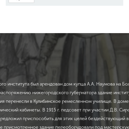
кого института был арендован дом купца А.А. Наумова на Б
о распоряжению нижегородского губернатора здание инстит
ия перенесли в Кулибинское ремесленном училище. В доме
ический кабинеты. В 1915 г. педсовет при участии Д.В. С
предложил приспособить для этих целей бездействующий ви
ле присмотренное здание переоборудовали под мастерску