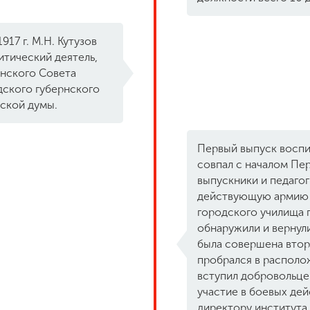
17 г. М.Н. Кутузов
и
тический деятель,
нского Совета
дского губернского
дской думы.
Первый выпуск воспит
совпал с началом Пе
выпускники и педагоги
действующую армию н
городского училища п
обнаружили и вернули
была совершена втора
пробрался в располо
вступил добровольце
участие в боевых дей
директору института 