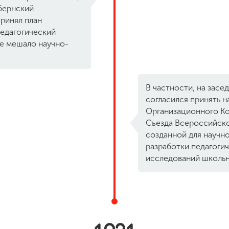
убернский
ринял план
педагогический
не мешало научно-
В частности, на засед
согласился принять н
Организационного Ко
Съезда Всероссийско
созданной для научн
разработки педагогич
исследований школьн