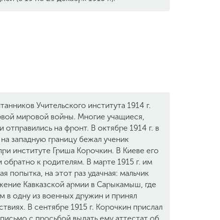
анников Учительского института 1914 г.
рвой мировой войны. Многие учащиеся,
 отправились на фронт. В октябре 1914 г. в
а западную границу бежал ученик
ри институте Гриша Корочкин. В Киеве его
 обратно к родителям. В марте 1915 г. им
я попытка, на этот раз удачная: мальчик
жение Кавказской армии в Сарыкамыш, где
м в одну из военных дружин и принял
ствиях. В сентябре 1915 г. Корочкин прислал
письмо с просьбой выдать ему аттестат об