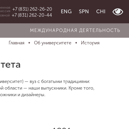
емная
+7 (831) 262-26-20
ENG
SPN
CHI
миссия
+7 (831) 262-20-44
овной
МЕЖДУНАРОДНАЯ ДЕЯТЕЛЬНОСТЬ
Главная
Об университете
История
тета
верситет) — вуз с богатыми традициями:
ой области — наши выпускники. Кроме того,
дожники и дизайнеры.