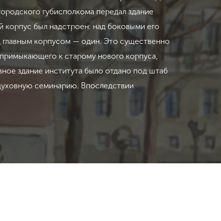
егородского губисполкома передал здание
й корпус был надстроен: над боковыми его
д главным корпусом — один. Это существенно
я примыкающего к старому нового корпуса,
вное здание института было отдано под штаб
ю духовную семинарию. Впоследствии