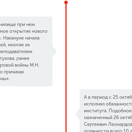
училище при нем
енное открытие нового
я. Накануне начала
ей, многие из
преподавателем
тузова, ранее
ировой войны М.Н.
 о причинах
ны».
А в период с 25 октябр
исполнял обязанност
института. Подобное
назначенный 26 октяб
Сергеевич Леонардов 
должности всего 10 дн