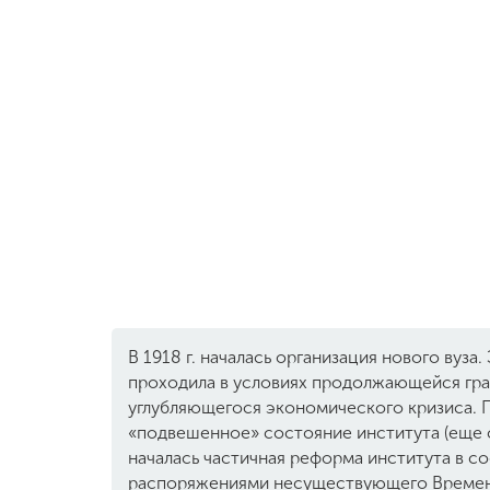
В 1918 г. началась организация нового вуза.
проходила в условиях продолжающейся гр
углубляющегося экономического кризиса. 
«подвешенное» состояние института (еще с 
началась частичная реформа института в с
распоряжениями несуществующего Временн