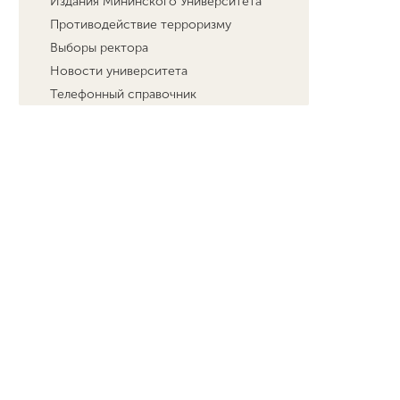
Издания Мининского Университета
Противодействие терроризму
Выборы ректора
Новости университета
Телефонный справочник
Схема проезда
Фирменный стиль
Карта электронных сервисов
Мининского университета
Сведения об образовательной
организации
Online экскурсия
Экспозиционно-выставочное
пространство «Музей Просвещения»
Официальные документы
Перечень информационных ресурсов,
на которых осуществляется
распространение персональных
данных
Абитуриенту