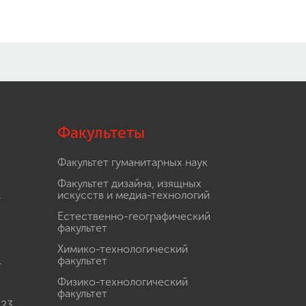
Факультеты
Факультет гуманитарных наук
Факультет дизайна, изящных
.
искусств и медиа-технологий
Естественно-географический
факультет
Химико-технологический
.
факультет
Физико-технологический
факультет
 23