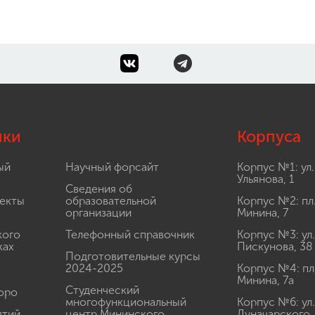
лки
Корпуса
ый
Научный форсайт
Корпус №1: ул.
Ульянова, 1
Сведения об
екты
образовательной
Корпус №2: пл
организации
Минина, 7
кого
Телефонный справочник
Корпус №3: ул.
ках
Пискунова, 38
Подготовительные курсы
2024-2025
Корпус №4: пл
Минина, 7а
Студенческий
юро
многофункциональный
Корпус №6: ул.
ятий
центр Мининского
Луначарского,