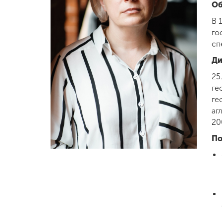
Об
Международная
В 
деятельность
го
сп
Другие виды
Ди
деятельности
25
ге
ге
Студенческая
жизнь
аг
20
По
Сведения об
образовательной
организации
Приемная
комиссия
+7 (831) 262-26-20