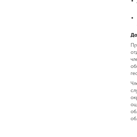
До
Пр
от
чл
об
ге
Чл
сл
ок
оц
об
об