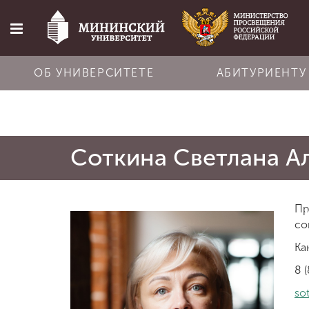
ОБ УНИВЕРСИТЕТЕ
АБИТУРИЕНТУ
Главная
Соткина Светлана А
Об университете
Абитуриенту
Пр
со
Обучение
Ка
8 
Наука
so