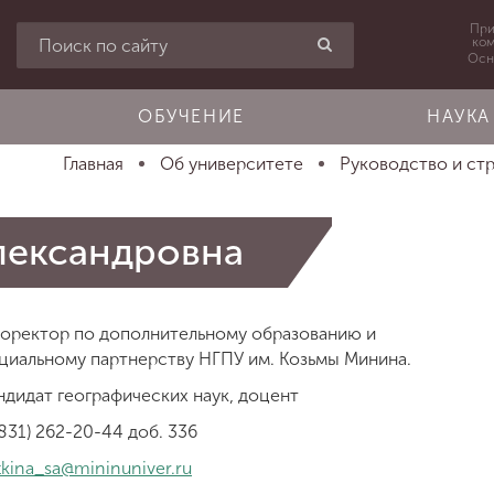
При
ко
Осн
ОБУЧЕНИЕ
НАУКА
Главная
Об университете
Руководство и стр
лександровна
оректор по дополнительному образованию и
циальному партнерству НГПУ им. Козьмы Минина.
ндидат географических наук, доцент
(831) 262-20-44 доб. 336
tkina_sa@mininuniver.ru