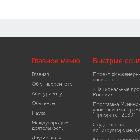
Главное меню
Быстрые ссы
Главная
Проект «Инженерн
навигатор»
Об университете
«Национальные про
Абитуриенту
России»
Обучение
Программа Мининс
университета в рам
Наука
"Приоритет 2030"
Международная
Студенческие
деятельность
конструкторские б
Другие виды
Календарь меропри