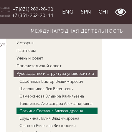
емная
+7 (831) 262-26-20
ENG
SPN
CHI
миссия
+7 (831) 262-20-44
овной
МЕЖДУНАРОДНАЯ ДЕЯТЕЛЬНОСТЬ
Об университете
История
уктура ун...
Соткина Светлана Александр...
Партнеры
Ученый совет
Попечительский совет
Руководство и структура университета
Сдобняков Виктор Владимирович
Шапошников Лев Евгеньевич
Самерханова Эльвира Камильевна
Толстенева Александра Александровна
Соткина Светлана Александровна
Ерушкина Лилия Владимировна
Святкин Вячеслав Викторович