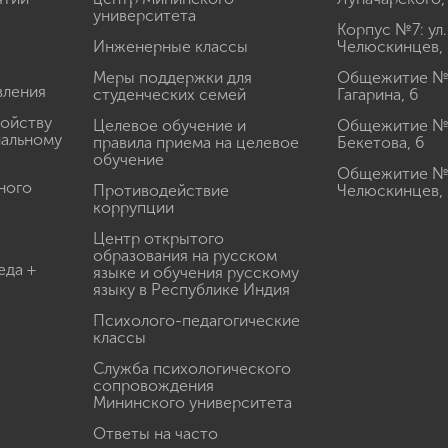
университета
Корпус №7: ул.
Инженерные классы
Челюскинцев, 
Меры поддержки для
Общежитие № 1
вления
студенческих семей
Гагарина, 6
ройству
Целевое обучение и
Общежитие № 2
иальному
правила приема на целевое
Бекетова, 6
обучение
Общежитие № 3
ного
Противодействие
Челюскинцев, 
коррупции
Центр открытого
образования на русском
еда +
языке и обучения русскому
языку в Республике Индия
Психолого-педагогические
классы
Служба психологического
сопровождения
Мининского университета
Ответы на часто