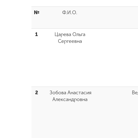
№
Ф.И.О.
1
Царева Ольга
Сергеевна
2
Зобова Анастасия
Ве
Александровна