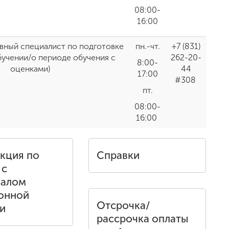
08:00-
16:00
авный специалист по подготовке
пн.-чт.
+7 (831)
бучении/о периоде обучения с
262-20-
8:00-
оценками)
44
17:00
#308
пт.
08:00-
16:00
кция по
Справки
 с
налом
онной
Отсрочка/
и
рассрочка оплаты