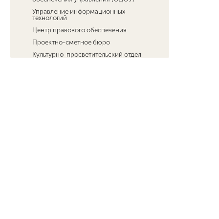
Управление информационных
технологий
Центр правового обеспечения
Проектно-сметное бюро
Культурно-просветительский отдел
Преподаватели и сотрудники
Программа Мининского университета
в рамках "Приоритет 2030"
Пресс-центр
Библиотека
Издания Мининского Университета
Противодействие терроризму
Выборы ректора
Новости университета
Телефонный справочник
Схема проезда
Фирменный стиль
Карта электронных сервисов