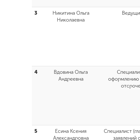
3
Никитина Ольга
Ведущи
Николаевна
4
Вдовина Ольга
Специалис
Андреевна
оформлению 
отсроче
5
Есина Ксения
Специалист (гл
Александровна
заявлений