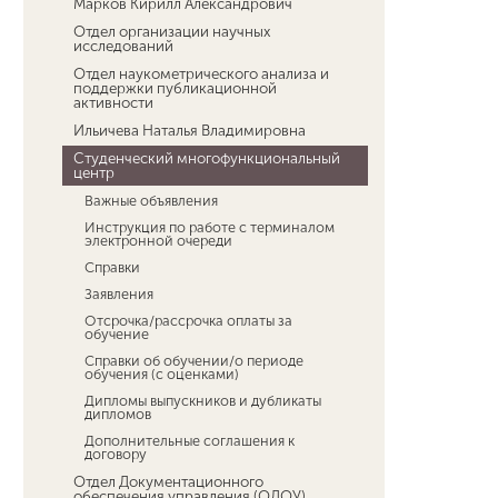
Марков Кирилл Александрович
Отдел организации научных
исследований
Отдел наукометрического анализа и
поддержки публикационной
активности
Ильичева Наталья Владимировна
Студенческий многофункциональный
центр
Важные объявления
Инструкция по работе с терминалом
электронной очереди
Справки
Заявления
Отсрочка/рассрочка оплаты за
обучение
Справки об обучении/о периоде
обучения (с оценками)
Дипломы выпускников и дубликаты
дипломов
Дополнительные соглашения к
договору
Отдел Документационного
обеспечения управления (ОДОУ)