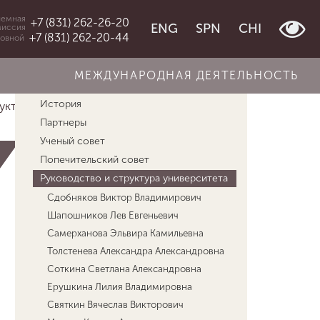
емная
+7 (831) 262-26-20
ENG
SPN
CHI
миссия
+7 (831) 262-20-44
овной
МЕЖДУНАРОДНАЯ ДЕЯТЕЛЬНОСТЬ
Об университете
История
ктура ун...
Студенческий многофункцио...
Партнеры
Ученый совет
Попечительский совет
Руководство и структура университета
Сдобняков Виктор Владимирович
Шапошников Лев Евгеньевич
Самерханова Эльвира Камильевна
Толстенева Александра Александровна
Соткина Светлана Александровна
Ерушкина Лилия Владимировна
Святкин Вячеслав Викторович