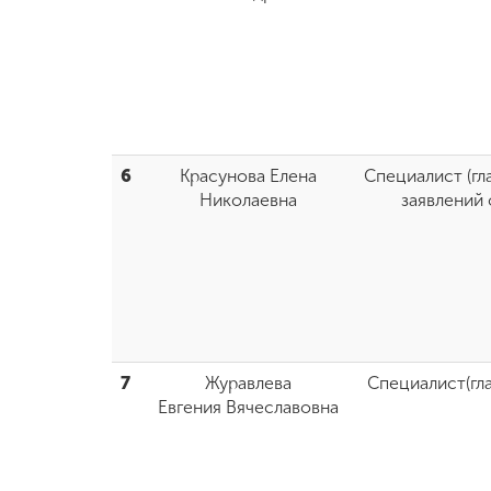
6
Красунова Елена
Специалист (гл
Николаевна
заявлений
7
Журавлева
Специалист(гл
Евгения Вячеславовна