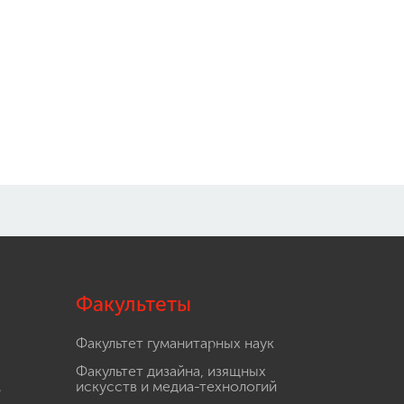
Факультеты
Факультет гуманитарных наук
Факультет дизайна, изящных
.
искусств и медиа-технологий