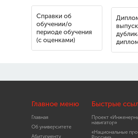
Справки об
Дипло
обучении/о
выпуск
периоде обучения
дублик
(с оценками)
дипло
Главное меню
Быстрые ссы
Главная
Проект «Инженерн
навигатор»
Об университете
«Национальные про
Абитуриенту
России»