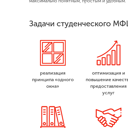
максимально понятным, простым и удобным.
Международная
деятельность
Задачи студенческого МФ
Другие виды
деятельности
Студенческая
жизнь
реализация
оптимизация и
принципа «одного
повышение качест
Сведения об
окна»
предоставления
образовательной
организации
услуг
Приемная
комиссия
+7 (831) 262-26-20