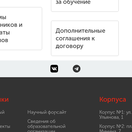
за обучение
мы
ников и
Дополнительные
аты
соглашения к
мов
договору
лки
Корпуса
ый
Научный форсайт
Корпус №1: ул.
Ульянова, 1
Сведения об
екты
образовательной
Корпус №2: пл
организации
Минина, 7