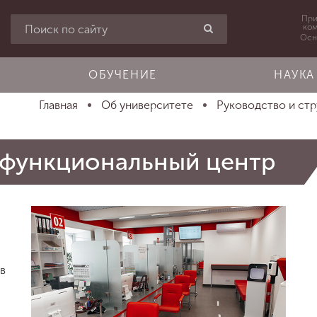
При
ко
Осн
ОБУЧЕНИЕ
НАУКА
Главная
Об университете
Руководство и стру
офункциональный центр
в