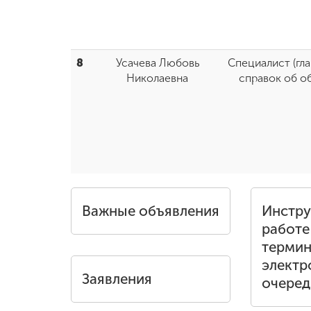
8
Усачева Любовь
Специалист (гл
Николаевна
справок об о
Важные объявления
Инстру
работе
терми
электр
Заявления
очеред