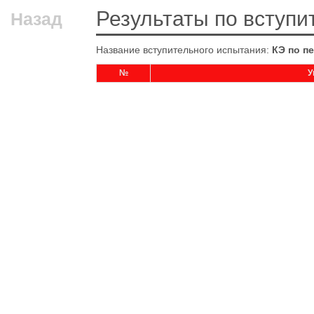
Результаты по вступ
Назад
Название вступительного испытания:
КЭ по п
№
У