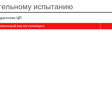
ительному испытанию
едагогике ЦП
никальный код поступающего