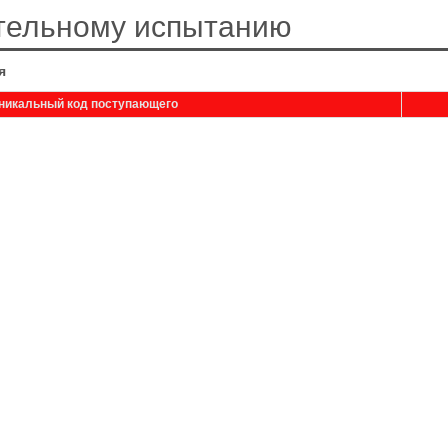
ительному испытанию
я
никальный код поступающего