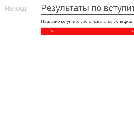
Результаты по вступ
Назад
Название вступительного испытания:
специал
№
У