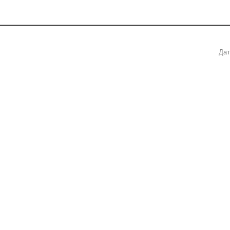
о
Дат