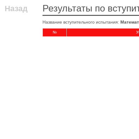
Результаты по вступ
Назад
Название вступительного испытания:
Математ
№
У